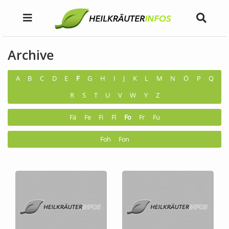
Archive
A
B
C
D
E
F
G
H
I
J
K
L
M
N
Ö
P
Q
R
S
T
U
V
W
Y
Z
Fä
Fe
Fi
Fl
Fo
Fr
Fu
Foh
Fon