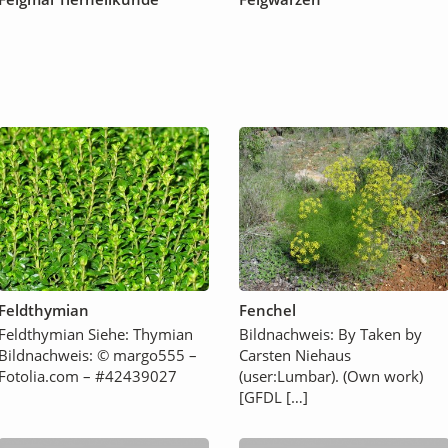
Feldthymian
Fenchel
Feldthymian Siehe: Thymian
Bildnachweis: By Taken by
Bildnachweis: © margo555 –
Carsten Niehaus
Fotolia.com – #42439027
(user:Lumbar). (Own work)
[GFDL […]