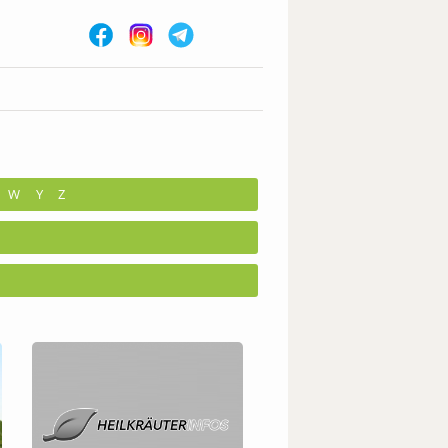
W
Y
Z