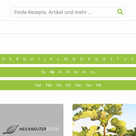
D
E
F
G
H
I
J
K
L
M
N
Ö
P
Q
R
S
T
U
V
Fä
Fe
Fi
Fl
Fo
Fr
Fu
Fed
Feh
Fei
Fel
Fen
Fes
Fet