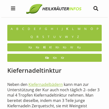
A
B
C
D
E
F
G
H
I
J
K
L
M
N
Ö
P
Q
R
S
T
U
V
W
Y
Z
Ka
Ke
Ki
Kl
Kn
Ko
Kr
Ku
Kie
Kin
Kir
Kiefernadeltinktur
Neben den
Kiefernadelbädern
kann man zur
Unterstützung der Kur auch noch täglich 2- oder 3
mal 4 Tropfen Kiefernadeltinktur nehmen. Man
bereitet dieselbe, indem man 3 Teile junge
Kiefernadeln Zerquetscht, sie mit Weingeist