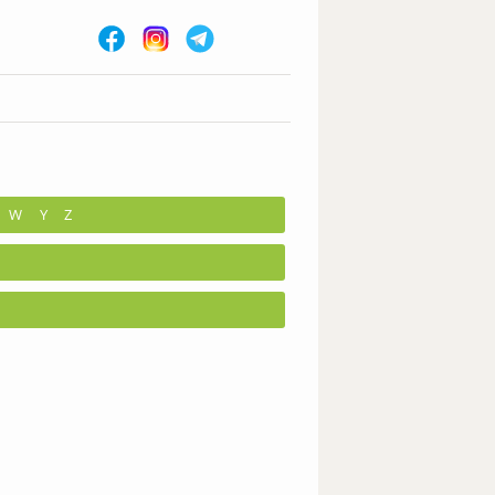
W
Y
Z