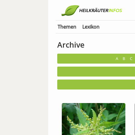
Themen
Lexikon
Archive
A
B
C