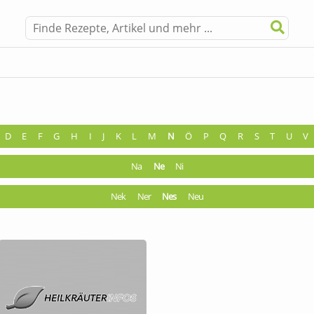
D
E
F
G
H
I
J
K
L
M
N
Ö
P
Q
R
S
T
U
V
Na
Ne
Ni
Nek
Ner
Nes
Neu