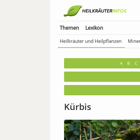
Themen
Lexikon
Heilkräuter und Heilpflanzen
Miner
Anwendungen für Tiere
Bäder & T
A
B
C
Kürbis