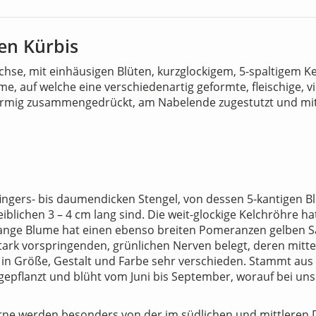
en Kürbis
hse, mit einhäusigen Blüten, kurzglockigem, 5-spaltigem Kel
 auf welche eine verschiedenartig geformte, fleischige, vi
örmig zusammengedrückt, am Nabelende zugestutzt und mit
 fingers- bis daumendicken Stengel, von dessen 5-kantigen B
iblichen 3 – 4 cm lang sind. Die weit-glockige Kelchröhre hat
m lange Blume hat einen ebenso breiten Pomeranzen gelben 
stark vorspringenden, grünlichen Nerven belegt, deren mittel
d in Größe, Gestalt und Farbe sehr verschieden. Stammt aus
 gepflanzt und blüht vom Juni bis September, worauf bei u
ne werden besonders von der im südlichen und mittleren 