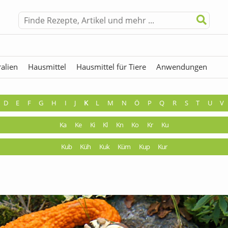
alien
Hausmittel
Hausmittel für Tiere
Anwendungen
hermen
Fremdwörter
D
E
F
G
H
I
J
K
L
M
N
Ö
P
Q
R
S
T
U
V
Ka
Ke
Ki
Kl
Kn
Ko
Kr
Ku
Kub
Küh
Kuk
Küm
Kup
Kur