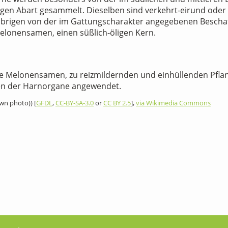
igen Abart gesammelt. Dieselben sind verkehrt-eirund oder
 übrigen von der im Gattungscharakter angegebenen Beschaff
 Melonensamen, einen süßlich-öligen Kern.
ie Melonensamen, zu reizmildernden und einhüllenden Pfl
en der Harnorgane angewendet.
wn photo)) [
GFDL
,
CC-BY-SA-3.0
or
CC BY 2.5
],
via Wikimedia Commons