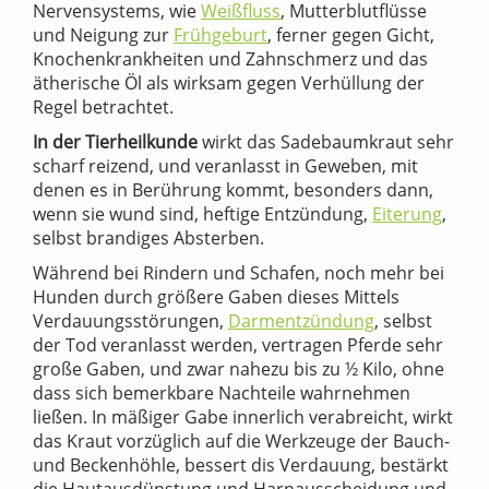
Nervensystems, wie
Weißfluss
, Mutterblutflüsse
und Neigung zur
Frühgeburt
, ferner gegen Gicht,
Knochenkrankheiten und Zahnschmerz und das
ätherische Öl als wirksam gegen Verhüllung der
Regel betrachtet.
In der Tierheilkunde
wirkt das Sadebaumkraut sehr
scharf reizend, und veranlasst in Geweben, mit
denen es in Berührung kommt, besonders dann,
wenn sie wund sind, heftige Entzündung,
Eiterung
,
selbst brandiges Absterben.
Während bei Rindern und Schafen, noch mehr bei
Hunden durch größere Gaben dieses Mittels
Verdauungsstörungen,
Darmentzündung
, selbst
der Tod veranlasst werden, vertragen Pferde sehr
große Gaben, und zwar nahezu bis zu ½ Kilo, ohne
dass sich bemerkbare Nachteile wahrnehmen
ließen. In mäßiger Gabe innerlich verabreicht, wirkt
das Kraut vorzüglich auf die Werkzeuge der Bauch-
und Beckenhöhle, bessert dis Verdauung, bestärkt
die Hautausdünstung und Harnausscheidung und