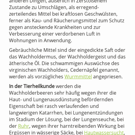
anderen Dingen, äußerlich in Zerstoßenem
Zustande zu Umschlägen, als erregend-
zerteilendes Mittel bei kraftlosen Geschwülsten,
ferner als Kau- und Räucherungsmittel zum Schutz
gegen ansteckende Krankheiten und zur
Verbesserung einer verdorbenen Luft in
Wohnungen in Anwendung.
Gebräuchliche Mittel sind der eingedickte Saft oder
das Wachholdermus, der Wachholdergeist und das
ätherische Öl. Die schwammigen Auswüchse des
virginischen Wachholders, Cedernäpfel genannt,
werden als vorzügliches
Wurmmittel
angepriesen.
In der Tierheilkunde
werden die
Wachholderbeeren sehr häufig wegen ihrer die
Haut- und Lungenausdünstung befördernden
Eigenschaft bei rasch verlaufenden und
langwierigen Katarrhen, bei Lungenentzündungen
im Stadium der Lösung, bei der Lungenseuche, bei
der
Ruhr
, wegen ihrer harntreibenden Wirkung bei
Ergüssen in wässerige Säcke, bei
Hautwassersucht
,