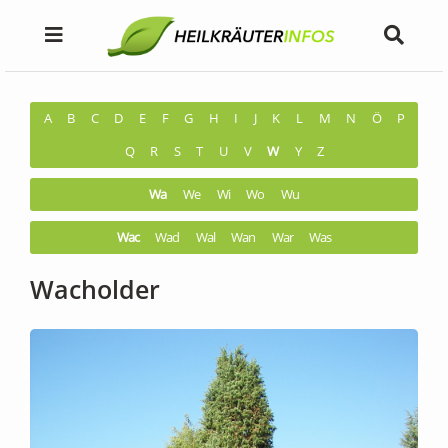
A
B
C
D
E
F
G
H
I
J
K
L
M
N
Ö
P
Q
R
S
T
U
V
W
Y
Z
Wa
We
Wi
Wo
Wu
Wac
Wad
Wal
Wan
War
Was
Wacholder