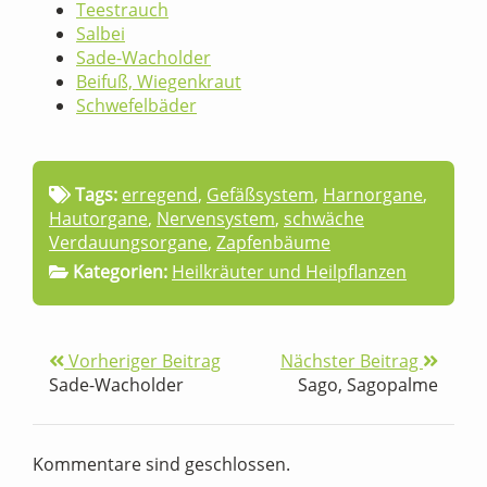
Teestrauch
Salbei
Sade-Wacholder
Beifuß, Wiegenkraut
Schwefelbäder
Tags:
erregend
,
Gefäßsystem
,
Harnorgane
,
Hautorgane
,
Nervensystem
,
schwäche
Verdauungsorgane
,
Zapfenbäume
Kategorien:
Heilkräuter und Heilpflanzen
Vorheriger Beitrag
Nächster Beitrag
Sade-Wacholder
Sago, Sagopalme
Kommentare sind geschlossen.