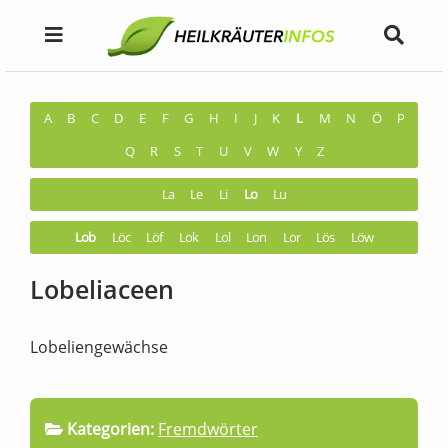
A
B
C
D
E
F
G
H
I
J
K
L
M
N
Ö
P
Q
R
S
T
U
V
W
Y
Z
La
Le
Li
Lo
Lu
Lob
Löc
Löf
Lok
Lol
Lon
Lor
Lös
Löw
Lobeliaceen
Lobeliengewächse
Kategorien:
Fremdwörter