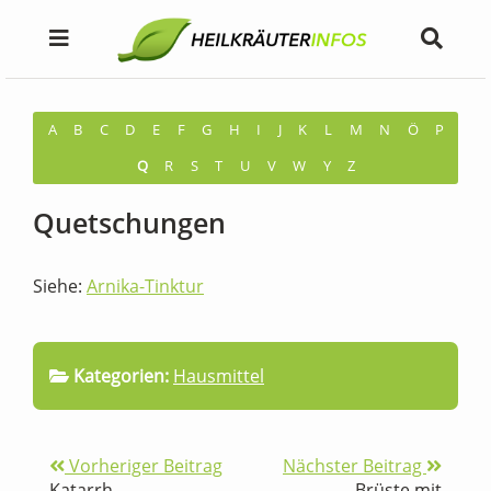
A
B
C
D
E
F
G
H
I
J
K
L
M
N
Ö
P
Q
R
S
T
U
V
W
Y
Z
Quetschungen
Siehe:
Arnika-Tinktur
Kategorien:
Hausmittel
Vorheriger Beitrag
Nächster Beitrag
Katarrh
Brüste mit