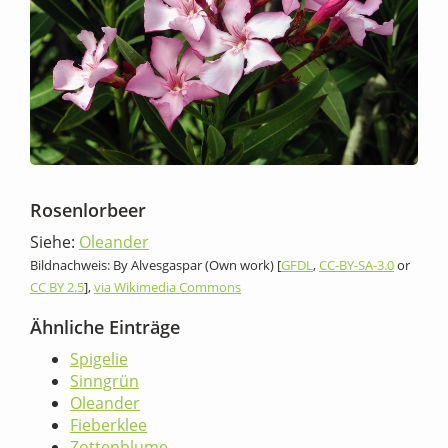
Rosenlorbeer
Siehe:
Oleander
Bildnachweis: By Alvesgaspar (Own work) [
GFDL
,
CC-BY-SA-3.0
or
CC BY 2.5
],
via Wikimedia Commons
Ähnliche Einträge
Spigelie
Sinngrün
Oleander
Fieberklee
Zottenblume