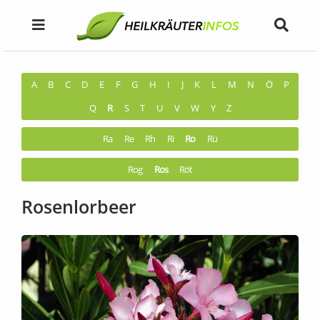
A
B
C
D
E
F
G
H
I
J
K
L
M
N
Ö
P
Q
R
S
T
U
V
W
Y
Z
Ra
Re
Rh
Ri
Ro
Rü
Rog
Ros
Röt
Rosenlorbeer