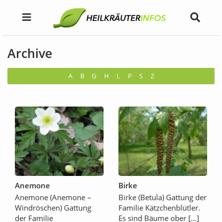
Archive
A
B
G
H
L
P
S
Z
Anemone
Birke
Anemone (Anemone –
Birke (Betula) Gattung der
Windröschen) Gattung
Familie Kätzchenblütler.
der Familie
Es sind Bäume ober […]