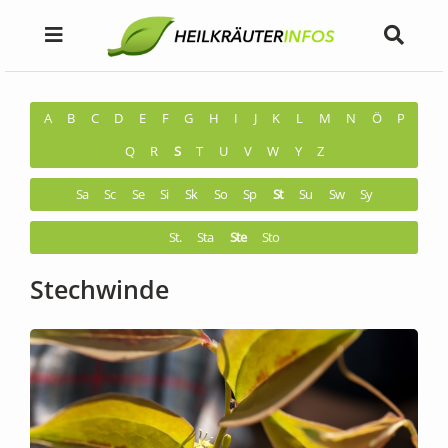
A
B
C
D
E
F
G
H
I
J
K
L
M
N
Ö
P
Q
R
S
T
U
V
W
Y
Z
Sa
Sc
Se
Si
Sk
So
Sp
St
Su
Sw
Sy
St.
Sta
Ste
Sto
Stechwinde