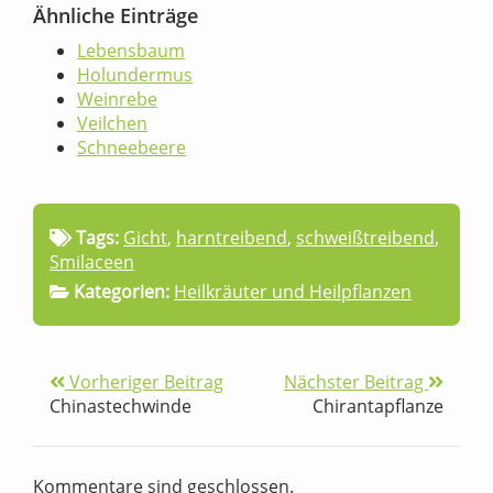
Ähnliche Einträge
Lebensbaum
Holundermus
Weinrebe
Veilchen
Schneebeere
Tags:
Gicht
,
harntreibend
,
schweißtreibend
,
Smilaceen
Kategorien:
Heilkräuter und Heilpflanzen
Vorheriger Beitrag
Nächster Beitrag
Chinastechwinde
Chirantapflanze
Kommentare sind geschlossen.