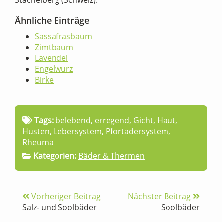
Stachelberg (Schweiz).
Ähnliche Einträge
Sassafrasbaum
Zimtbaum
Lavendel
Engelwurz
Birke
Tags:
belebend
,
erregend
,
Gicht
,
Haut
,
Husten
,
Lebersystem
,
Pfortadersystem
,
Rheuma
Kategorien:
Bäder & Thermen
Vorheriger Beitrag
Nächster Beitrag
Salz- und Soolbäder
Soolbäder