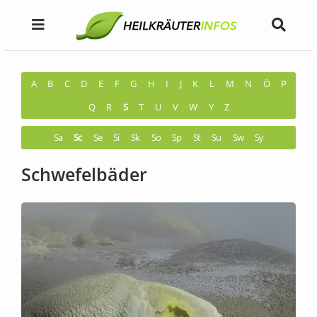
A
B
C
D
E
F
G
H
I
J
K
L
M
N
Ö
P
Q
R
S
T
U
V
W
Y
Z
Sa
Sc
Se
Si
Sk
So
Sp
St
Su
Sw
Sy
Schwefelbäder