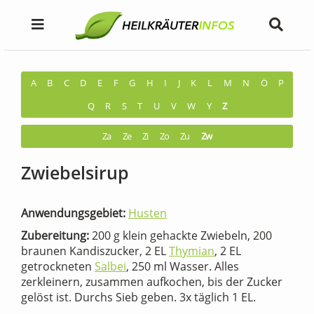
A
B
C
D
E
F
G
H
I
J
K
L
M
N
Ö
P
Q
R
S
T
U
V
W
Y
Z
Za
Ze
Zi
Zo
Zu
Zw
Zwiebelsirup
Anwendungsgebiet:
Husten
Zubereitung:
200 g klein gehackte Zwiebeln, 200
braunen Kandiszucker, 2 EL
Thymian
, 2 EL
getrockneten
Salbei
, 250 ml Wasser. Alles
zerkleinern, zusammen aufkochen, bis der Zucker
gelöst ist. Durchs Sieb geben. 3x täglich 1 EL.