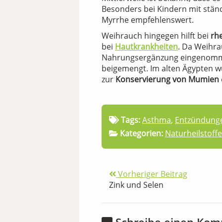
Besonders bei Kindern mit stä
Myrrhe empfehlenswert.
Weihrauch hingegen hilft bei
rh
bei
Hautkrankheiten
. Da Weihra
Nahrungsergänzung eingenommen.
beigemengt. Im alten Ägypten 
zur
Konservierung von Mumien
Tags:
Asthma
,
Entzündung
Kategorien:
Naturheilstoffe
Vorheriger Beitrag
Zink und Selen
Schreibe einen Ko