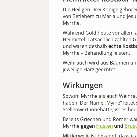
Die Heiligen Drei Könige gehöre
von Betlehem zu Maria und Jesu
Myrrhe.
Während Gold heute vor allem au
Heilmittel. Tatsächlich zählten
und waren deshalb
echte Kostb
Myrrhe – Behandlung leisten.
Weihrauch wird aus Bäumen und 
jeweilige Harz geerntet.
Wirkungen
Sowohl Myrrhe als auch Weihra
haben. Der Name „Myrre“ leitet 
Stellenwert innehatte, ist es h
Bereits Griechen und Römer wa
Myrrhe
gegen
Husten
und
Brus
Mittlerweile ist bekannt, dass e