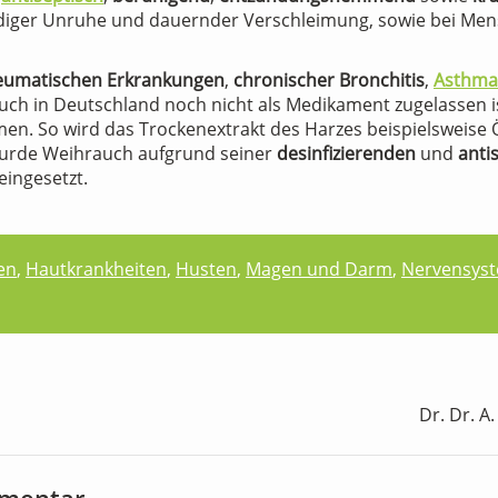
ndiger Unruhe und dauernder Verschleimung, sowie bei Men
eumatischen Erkrankungen
,
chronischer Bronchitis
,
Asthma
uch in Deutschland noch nicht als Medikament zugelassen is
 So wird das Trockenextrakt des Harzes beispielsweise Ö
wurde Weihrauch aufgrund seiner
desinfizierenden
und
anti
eingesetzt.
en
,
Hautkrankheiten
,
Husten
,
Magen und Darm
,
Nervensys
Dr. Dr. A
mmentar