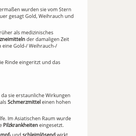
nntermaßen wurden sie vom Stern
auer gesagt Gold, Weihrauch und
früher als medizinisches
zneimitteln
der damaligen Zeit
en eine Gold-/ Weihrauch-/
e Rinde eingeritzt und das
, da sie erstaunliche Wirkungen
 als
Schmerzmittel
einen hohen
elfe. Im Asiatischen Raum wurde
he
Pilzkrankheiten
eingesetzt.
ampf-
und
schleimlösend
wirkt.