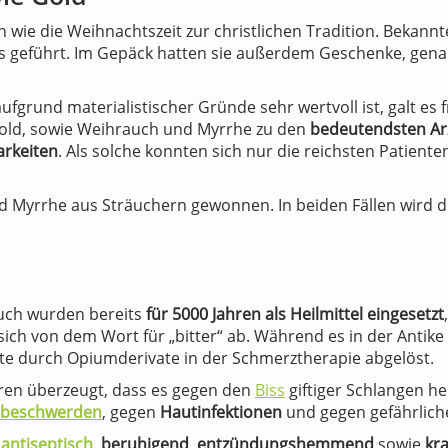
n wie die Weihnachtszeit zur christlichen Tradition. Beka
s geführt. Im Gepäck hatten sie außerdem Geschenke, gen
fgrund materialistischer Gründe sehr wertvoll ist, galt es 
 Gold, sowie Weihrauch und Myrrhe zu den
bedeutendsten Ar
arkeiten
. Als solche konnten sich nur die reichsten Patient
Myrrhe aus Sträuchern gewonnen. In beiden Fällen wird di
uch wurden bereits
für 5000 Jahren als Heilmittel eingesetzt
sich von dem Wort für „bitter“ ab. Während es in der Antike
eute durch Opiumderivate in der Schmerztherapie abgelöst.
ren überzeugt, dass es gegen den
Biss
giftiger Schlangen h
tbeschwerden
, gegen
Hautinfektionen
und gegen gefährlic
s
antiseptisch
,
beruhigend
,
entzündungshemmend
sowie
kr