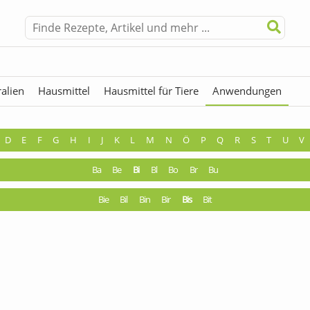
alien
Hausmittel
Hausmittel für Tiere
Anwendungen
hermen
Fremdwörter
D
E
F
G
H
I
J
K
L
M
N
Ö
P
Q
R
S
T
U
V
Ba
Be
Bi
Bl
Bo
Br
Bu
Bie
Bil
Bin
Bir
Bis
Bit