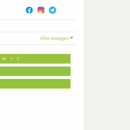
Alles anzeigen
W
Y
Z