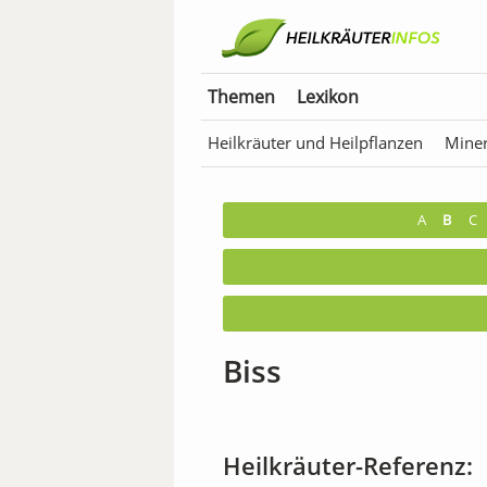
Themen
Lexikon
Heilkräuter und Heilpflanzen
Miner
Anwendungen für Tiere
Bäder & T
A
B
C
Biss
Heilkräuter-Referenz: