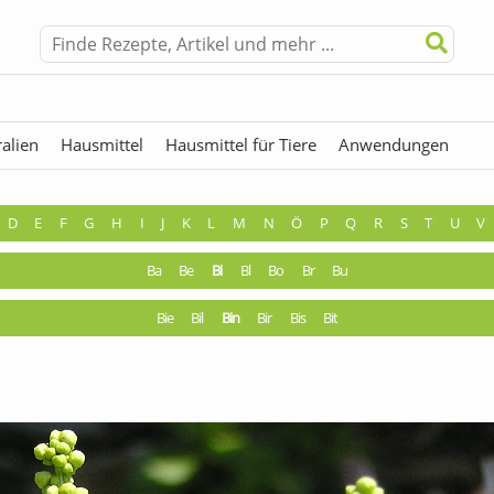
alien
Hausmittel
Hausmittel für Tiere
Anwendungen
hermen
Fremdwörter
D
E
F
G
H
I
J
K
L
M
N
Ö
P
Q
R
S
T
U
V
Ba
Be
Bi
Bl
Bo
Br
Bu
Bie
Bil
Bin
Bir
Bis
Bit