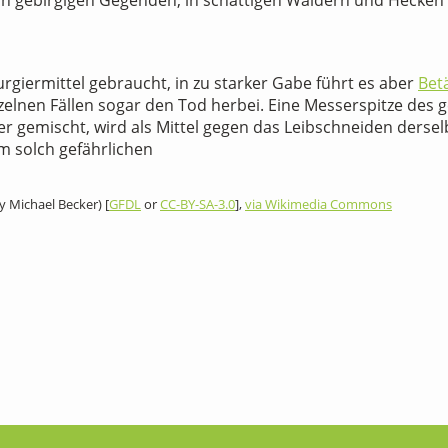
 in gebirgigen Gegenden, in schattigen Wäldern und Hecken 
urgiermittel gebraucht, in zu starker Gabe führt es aber
Bet
inzelnen Fällen sogar den Tod herbei. Eine Messerspitze des 
er gemischt, wird als Mittel gegen das Leibschneiden ders
m solch gefährlichen
y Michael Becker) [
GFDL
or
CC-BY-SA-3.0
],
via Wikimedia Commons