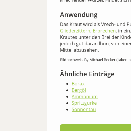
kriechender Wurzel. Findet sich
Anwendung
Das Kraut wird als Vrech- und P
Gliederzittern
,
Erbrechen
, in e
Krautes unter den Brei der Kind
jedoch gut daran lhun, von eine
Mittel abzusehen.
Bildnachweis: By Michael Becker (taken b
Ähnliche Einträge
Borax
Bergöl
Ammonium
Spritzgurke
Sonnentau