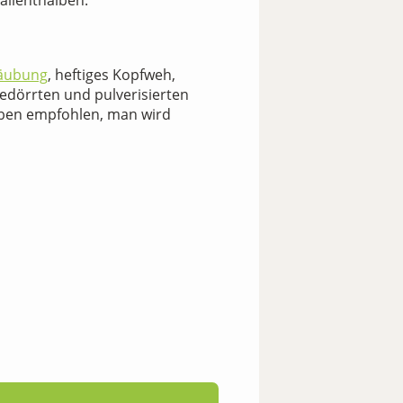
allenthalben.
äubung
, heftiges Kopfweh,
gedörrten und pulverisierten
elben empfohlen, man wird