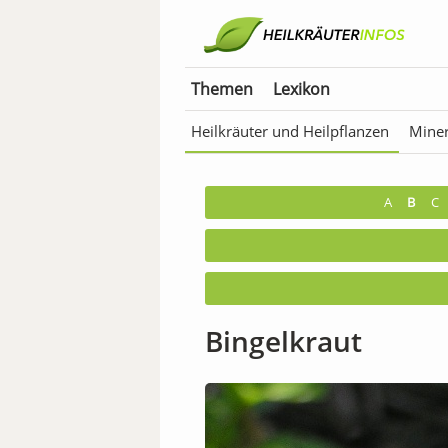
Themen
Lexikon
Heilkräuter und Heilpflanzen
Miner
Anwendungen für Tiere
Bäder & T
A
B
C
Bingelkraut