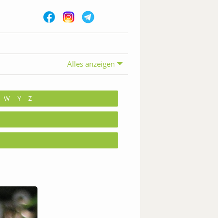
Alles anzeigen
W
Y
Z