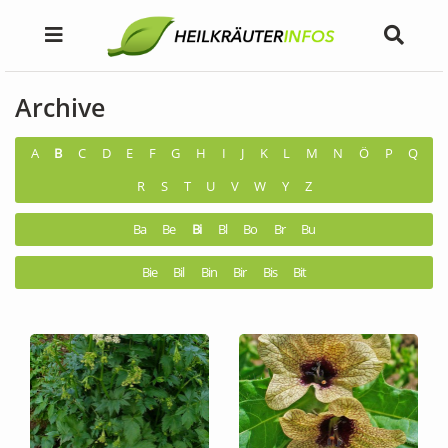
Archive
A
B
C
D
E
F
G
H
I
J
K
L
M
N
Ö
P
Q
R
S
T
U
V
W
Y
Z
Ba
Be
Bi
Bl
Bo
Br
Bu
Bie
Bil
Bin
Bir
Bis
Bit