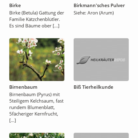
Birke
Birkmann'sches Pulver
Birke (Betula) Gattung der
Siehe: Aron (Arum)
Familie Kätzchenblütler.
Es sind Bäume ober […]
Birnenbaum
Biß Tierheilkunde
Birnenbaum (Pyrus) mit
5teiligem Kelchsaum, fast
rundem Blumenblatt,
5fächeriger Kernfrucht,
[…]