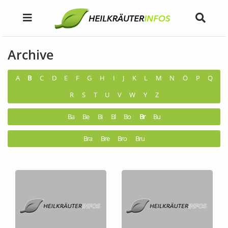
Archive
A
B
C
D
E
F
G
H
I
J
K
L
M
N
Ö
P
Q
R
S
T
U
V
W
Y
Z
Ba
Be
Bi
Bl
Bo
Br
Bu
Bra
Bre
Bro
Bru