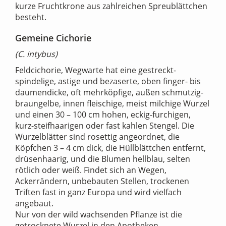
kurze Fruchtkrone aus zahlreichen Spreublättchen
besteht.
Gemeine Cichorie
(C. intybus)
Feldcichorie, Wegwarte hat eine gestreckt-
spindelige, astige und bezaserte, oben finger- bis
daumendicke, oft mehrköpfige, außen schmutzig-
braungelbe, innen fleischige, meist milchige Wurzel
und einen 30 – 100 cm hohen, eckig-furchigen,
kurz-steifhaarigen oder fast kahlen Stengel. Die
Wurzelblätter sind rosettig angeordnet, die
Köpfchen 3 – 4 cm dick, die Hüllblättchen entfernt,
drüsenhaarig, und die Blumen hellblau, selten
rötlich oder weiß. Findet sich an Wegen,
Ackerrändern, unbebauten Stellen, trockenen
Triften fast in ganz Europa und wird vielfach
angebaut.
Nur von der wild wachsenden Pflanze ist die
getrocknete Wurzel in den Apotheken