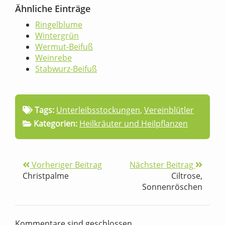
Ähnliche Einträge
Ringelblume
Wintergrün
Wermut-Beifuß
Weinrebe
Stabwurz-Beifuß
Tags:
Unterleibsstockungen
,
Vereinblütler
Kategorien:
Heilkräuter und Heilpflanzen
Vorheriger Beitrag
Nächster Beitrag
Christpalme
Ciltrose,
Sonnenröschen
Kommentare sind geschlossen.