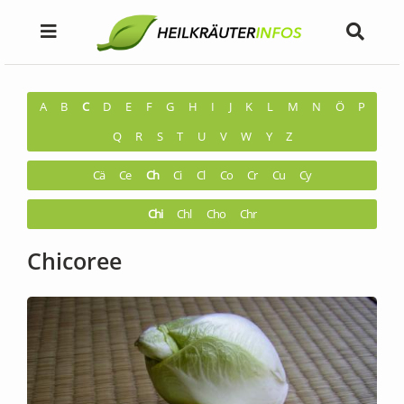
A
B
C
D
E
F
G
H
I
J
K
L
M
N
Ö
P
Q
R
S
T
U
V
W
Y
Z
Cä
Ce
Ch
Ci
Cl
Co
Cr
Cu
Cy
Chi
Chl
Cho
Chr
Chicoree