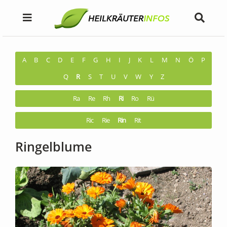
A
B
C
D
E
F
G
H
I
J
K
L
M
N
Ö
P
Q
R
S
T
U
V
W
Y
Z
Ra
Re
Rh
Ri
Ro
Rü
Ric
Rie
Rin
Rit
Ringelblume