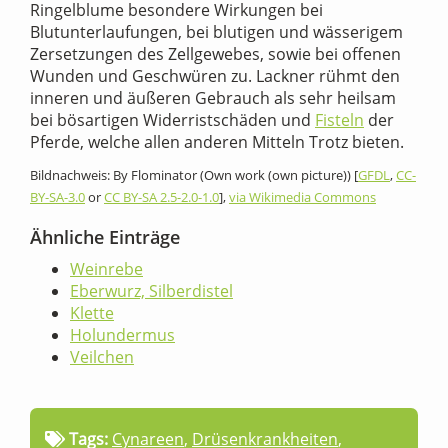
Ringelblume besondere Wirkungen bei
Blutunterlaufungen, bei blutigen und wässerigem
Zersetzungen des Zellgewebes, sowie bei offenen
Wunden und Geschwüren zu. Lackner rühmt den
inneren und äußeren Gebrauch als sehr heilsam
bei bösartigen Widerristschäden und
Fisteln
der
Pferde, welche allen anderen Mitteln Trotz bieten.
Bildnachweis: By Flominator (Own work (own picture)) [
GFDL
,
CC-
BY-SA-3.0
or
CC BY-SA 2.5-2.0-1.0
],
via Wikimedia Commons
Ähnliche Einträge
Weinrebe
Eberwurz, Silberdistel
Klette
Holundermus
Veilchen
Tags:
Cynareen
,
Drüsenkrankheiten
,