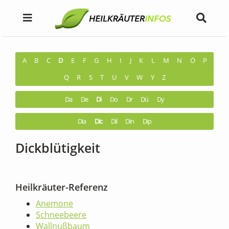
A
B
C
D
E
F
G
H
I
J
K
L
M
N
Ö
P
Q
R
S
T
U
V
W
Y
Z
Da
De
Di
Do
Dr
Dü
Dy
Dia
Dic
Dil
Din
Dip
Dickblütigkeit
Heilkräuter-Referenz
Anemone
Schneebeere
Wallnußbaum