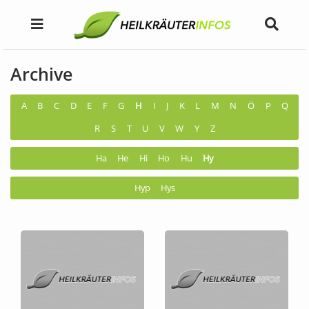
Archive
A
B
C
D
E
F
G
H
I
J
K
L
M
N
Ö
P
Q
R
S
T
U
V
W
Y
Z
Ha
He
Hi
Ho
Hu
Hy
Hyp
Hys