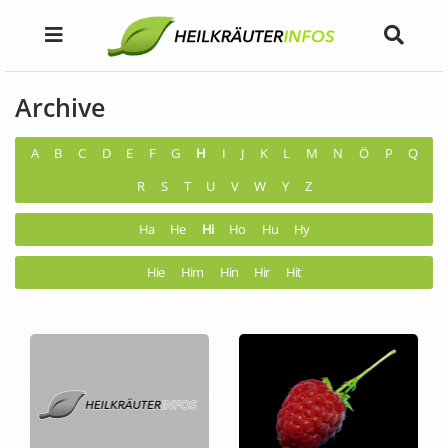
Archive
A
B
C
D
E
F
G
H
I
J
K
L
M
N
Ö
P
Q
R
S
T
U
V
W
Y
Z
Ha
He
Hi
Ho
Hu
Hy
Hie
Him
Hin
Hir
Hit