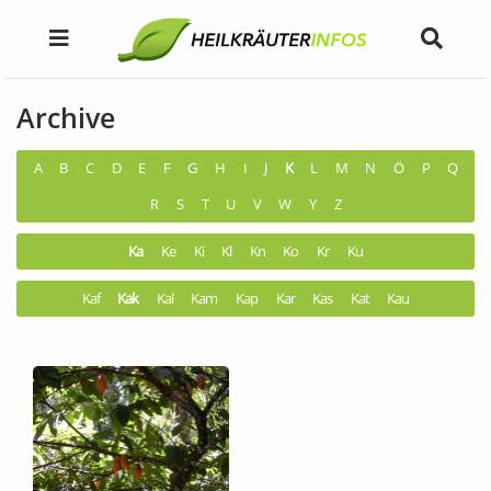
Archive
A
B
C
D
E
F
G
H
I
J
K
L
M
N
Ö
P
Q
R
S
T
U
V
W
Y
Z
Ka
Ke
Ki
Kl
Kn
Ko
Kr
Ku
Kaf
Kak
Kal
Kam
Kap
Kar
Kas
Kat
Kau