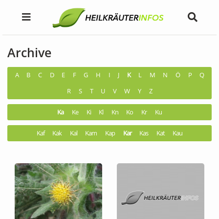
Archive
A
B
C
D
E
F
G
H
I
J
K
L
M
N
Ö
P
Q
R
S
T
U
V
W
Y
Z
Ka
Ke
Ki
Kl
Kn
Ko
Kr
Ku
Kaf
Kak
Kal
Kam
Kap
Kar
Kas
Kat
Kau