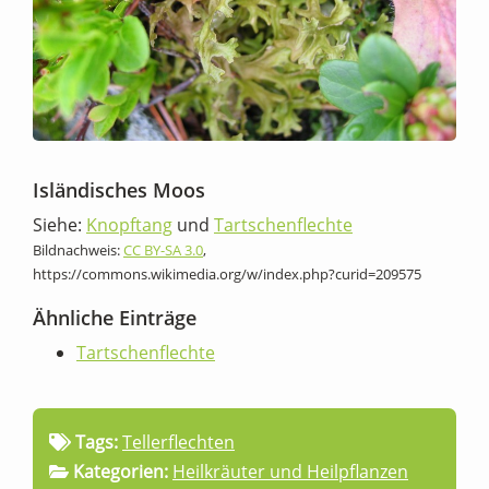
Isländisches Moos
Siehe:
Knopftang
und
Tartschenflechte
Bildnachweis:
CC BY-SA 3.0
,
https://commons.wikimedia.org/w/index.php?curid=209575
Ähnliche Einträge
Tartschenflechte
Tags:
Tellerflechten
Kategorien:
Heilkräuter und Heilpflanzen