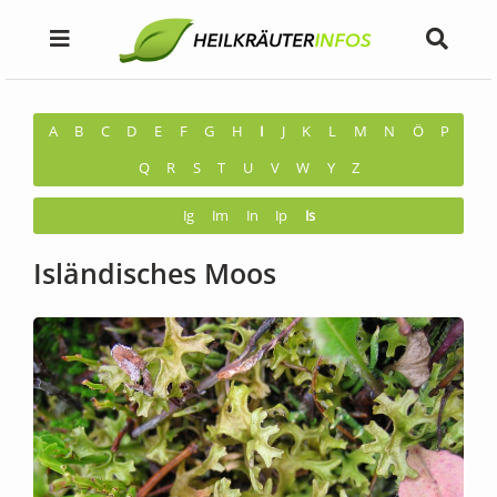
A
B
C
D
E
F
G
H
I
J
K
L
M
N
Ö
P
Q
R
S
T
U
V
W
Y
Z
Ig
Im
In
Ip
Is
Isländisches Moos