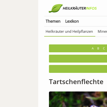
Themen
Lexikon
Heilkräuter und Heilpflanzen
Miner
Anwendungen für Tiere
Bäder & T
A
B
C
Tartschenflechte