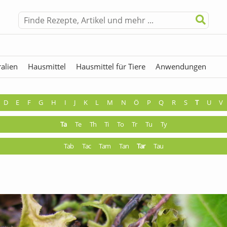
alien
Hausmittel
Hausmittel für Tiere
Anwendungen
hermen
Fremdwörter
D
E
F
G
H
I
J
K
L
M
N
Ö
P
Q
R
S
T
U
V
Ta
Te
Th
Ti
To
Tr
Tu
Ty
Tab
Tac
Tam
Tan
Tar
Tau