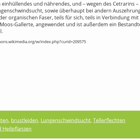
n einhüllendes und nährendes, und – wegen des Cetrarins – 
Lungenschwindsucht, sowie überhaupt bei andern Auszehrun
der organischen Faser, teils für sich, teils in Verbindung m
he Moos-Gallerte, angewendet und ist außerdem ein Bestand
l.
mons.wikimedia.org/w/index.php?curid=209575
iten
,
brustleiden
,
Lungenschwindsucht
,
Tellerflechten
d Heilpflanzen