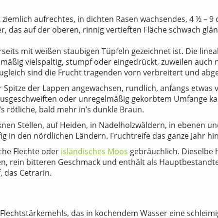
t ziemlich aufrechtes, in dichten Rasen wachsendes, 4 ½ – 9
, das auf der oberen, rinnig vertieften Fläche schwach glä
seits mit weißen staubigen Tüpfeln gezeichnet ist. Die linea
mäßig vielspaltig, stumpf oder eingedrückt, zuweilen auch n
leich sind die Frucht tragenden vorn verbreitert und abg
 Spitze der Lappen angewachsen, rundlich, anfangs etwas ver
ausgeschweiften oder unregelmäßig gekorbtem Umfange ka
’s rötliche, bald mehr in’s dunkle Braun.
cknen Stellen, auf Heiden, in Nadelholzwäldern, in ebenen 
ig in den nördlichen Ländern. Fruchtreife das ganze Jahr hi
sche Flechte oder
isländisches Moos
gebräuchlich. Dieselbe 
n, rein bitteren Geschmack und enthält als Hauptbestandt
, das Cetrarin.
Flechtstärkemehls, das in kochendem Wasser eine schleimige