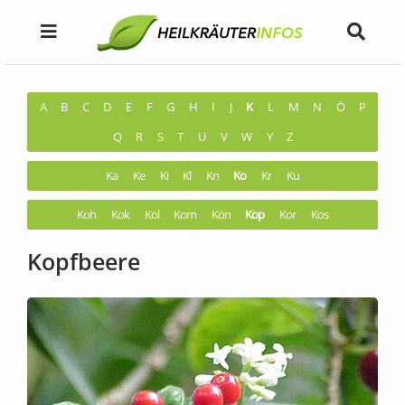
A
B
C
D
E
F
G
H
I
J
K
L
M
N
Ö
P
Q
R
S
T
U
V
W
Y
Z
Ka
Ke
Ki
Kl
Kn
Ko
Kr
Ku
Koh
Kok
Kol
Kom
Kön
Kop
Kor
Kos
Kopfbeere