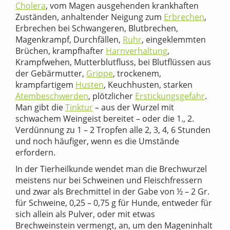
Cholera
, vom Magen ausgehenden krankhaften
Zuständen, anhaltender Neigung zum
Erbrechen
,
Erbrechen bei Schwangeren, Blutbrechen,
Magenkrampf, Durchfällen,
Ruhr
, eingeklemmten
Brüchen, krampfhafter
Harnverhaltung
,
Krampfwehen, Mutterblutfluss, bei Blutflüssen aus
der Gebärmutter,
Grippe
, trockenem,
krampfartigem
Husten
, Keuchhusten, starken
Atembeschwerden
, plötzlicher
Erstickungsgefahr
.
Man gibt die
Tinktur
– aus der Wurzel mit
schwachem Weingeist bereitet – oder die 1., 2.
Verdünnung zu 1 – 2 Tropfen alle 2, 3, 4, 6 Stunden
und noch häufiger, wenn es die Umstände
erfordern.
In der Tierheilkunde wendet man die Brechwurzel
meistens nur bei Schweinen und Fleischfressern
und zwar als Brechmittel in der Gabe von ½ – 2 Gr.
für Schweine, 0,25 – 0,75 g für Hunde, entweder für
sich allein als Pulver, oder mit etwas
Brechweinstein vermengt, an, um den Mageninhalt