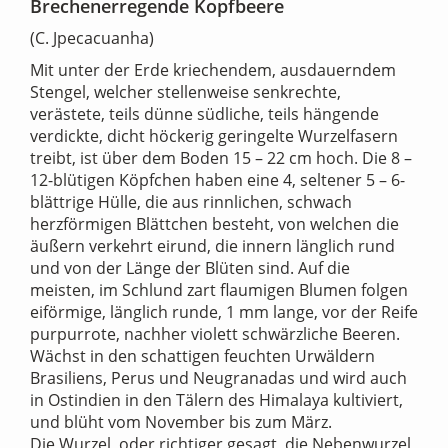
Brechenerregende Kopfbeere
(C. Jpecacuanha)
Mit unter der Erde kriechendem, ausdauerndem
Stengel, welcher stellenweise senkrechte,
verästete, teils dünne südliche, teils hängende
verdickte, dicht höckerig geringelte Wurzelfasern
treibt, ist über dem Boden 15 – 22 cm hoch. Die 8 –
12-blütigen Köpfchen haben eine 4, seltener 5 – 6-
blättrige Hülle, die aus rinnlichen, schwach
herzförmigen Blättchen besteht, von welchen die
äußern verkehrt eirund, die innern länglich rund
und von der Länge der Blüten sind. Auf die
meisten, im Schlund zart flaumigen Blumen folgen
eiförmige, länglich runde, 1 mm lange, vor der Reife
purpurrote, nachher violett schwärzliche Beeren.
Wächst in den schattigen feuchten Urwäldern
Brasiliens, Perus und Neugranadas und wird auch
in Ostindien in den Tälern des Himalaya kultiviert,
und blüht vom November bis zum März.
Die Wurzel, oder richtiger gesagt, die Nebenwurzel,