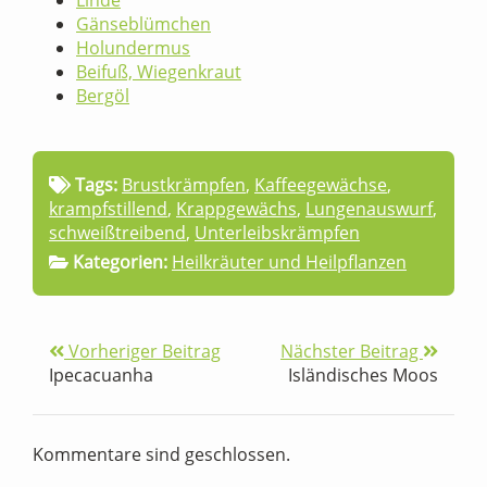
Linde
Gänseblümchen
Holundermus
Beifuß, Wiegenkraut
Bergöl
Tags:
Brustkrämpfen
,
Kaffeegewächse
,
krampfstillend
,
Krappgewächs
,
Lungenauswurf
,
schweißtreibend
,
Unterleibskrämpfen
Kategorien:
Heilkräuter und Heilpflanzen
Vorheriger Beitrag
Nächster Beitrag
Ipecacuanha
Isländisches Moos
Kommentare sind geschlossen.