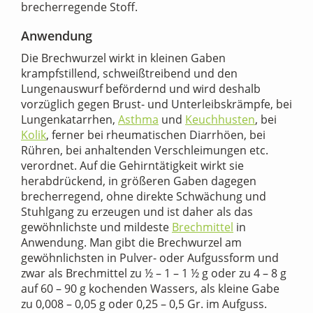
brecherregende Stoff.
Anwendung
Die Brechwurzel wirkt in kleinen Gaben
krampfstillend, schweißtreibend und den
Lungenauswurf befördernd und wird deshalb
vorzüglich gegen Brust- und Unterleibskrämpfe, bei
Lungenkatarrhen,
Asthma
und
Keuchhusten
, bei
Kolik
, ferner bei rheumatischen Diarrhöen, bei
Rühren, bei anhaltenden Verschleimungen etc.
verordnet. Auf die Gehirntätigkeit wirkt sie
herabdrückend, in größeren Gaben dagegen
brecherregend, ohne direkte Schwächung und
Stuhlgang zu erzeugen und ist daher als das
gewöhnlichste und mildeste
Brechmittel
in
Anwendung. Man gibt die Brechwurzel am
gewöhnlichsten in Pulver- oder Aufgussform und
zwar als Brechmittel zu ½ – 1 – 1 ½ g oder zu 4 – 8 g
auf 60 – 90 g kochenden Wassers, als kleine Gabe
zu 0,008 – 0,05 g oder 0,25 – 0,5 Gr. im Aufguss.