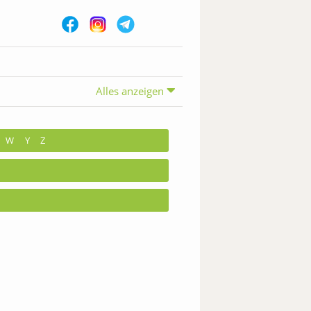
Alles anzeigen
W
Y
Z