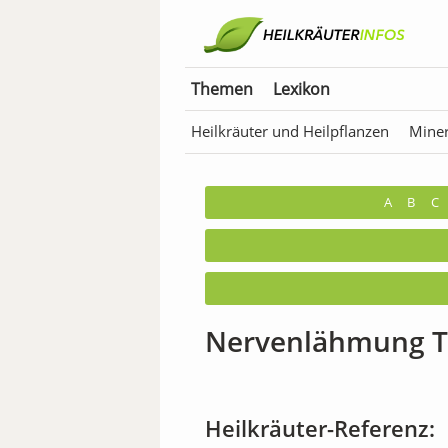
Themen
Lexikon
Heilkräuter und Heilpflanzen
Miner
Anwendungen für Tiere
Bäder & T
A
B
C
Nervenlähmung T
Heilkräuter-Referenz: