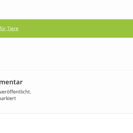
ür Tiere
mmentar
veröffentlicht.
arkiert