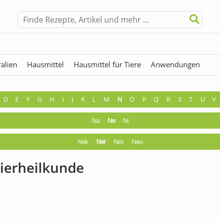
alien
Hausmittel
Hausmittel für Tiere
Anwendungen
hermen
Fremdwörter
D
E
F
G
H
I
J
K
L
M
N
Ö
P
Q
R
S
T
U
V
Na
Ne
Ni
Nek
Ner
Nes
Neu
ierheilkunde