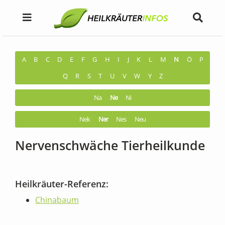
A
B
C
D
E
F
G
H
I
J
K
L
M
N
Ö
P
Q
R
S
T
U
V
W
Y
Z
Na
Ne
Ni
Nek
Ner
Nes
Neu
Nervenschwäche Tierheilkunde
Heilkräuter-Referenz:
Chinabaum