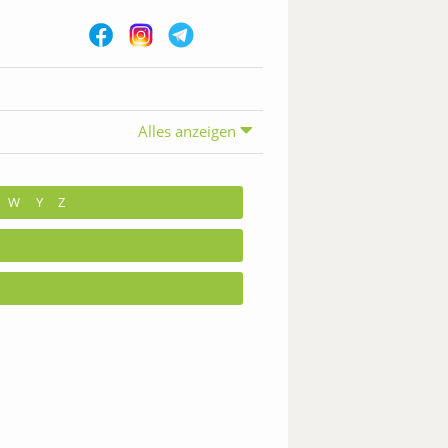
Alles anzeigen
W
Y
Z