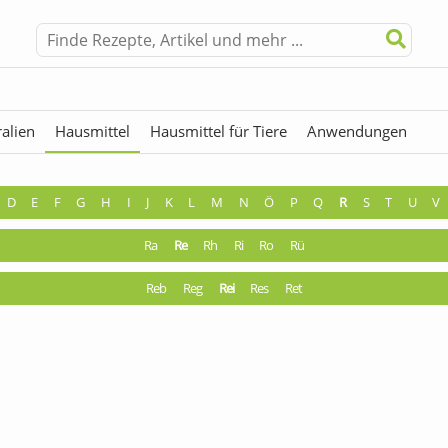
alien
Hausmittel
Hausmittel für Tiere
Anwendungen
hermen
Fremdwörter
D
E
F
G
H
I
J
K
L
M
N
Ö
P
Q
R
S
T
U
V
Ra
Re
Rh
Ri
Ro
Rü
Reb
Reg
Rei
Res
Ret