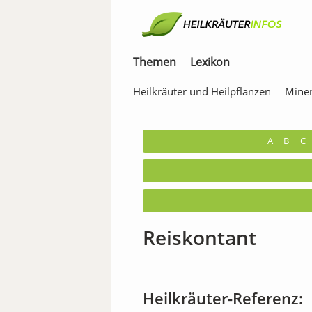
Themen
Lexikon
Heilkräuter und Heilpflanzen
Miner
Anwendungen für Tiere
Bäder & T
A
B
C
Reiskontant
Heilkräuter-Referenz: