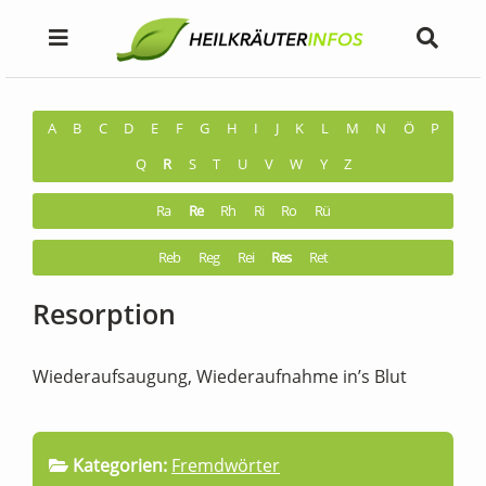
A
B
C
D
E
F
G
H
I
J
K
L
M
N
Ö
P
Q
R
S
T
U
V
W
Y
Z
Ra
Re
Rh
Ri
Ro
Rü
Reb
Reg
Rei
Res
Ret
Resorption
Wiederaufsaugung, Wiederaufnahme in’s Blut
Kategorien:
Fremdwörter