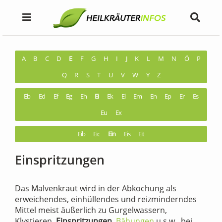
A
B
C
D
E
F
G
H
I
J
K
L
M
N
Ö
P
Q
R
S
T
U
V
W
Y
Z
Eb
Ed
Ef
Eg
Eh
Ei
Ek
El
Em
En
Ep
Er
Es
Eu
Ex
Eib
Eic
Ein
Eis
Eit
Einspritzungen
Das Malvenkraut wird in der Abkochung als
erweichendes, einhüllendes und reizminderndes
Mittel meist äußerlich zu Gurgelwassern,
Klystieren,
Einspritzungen
,
Bähungen
u.s.w., bei