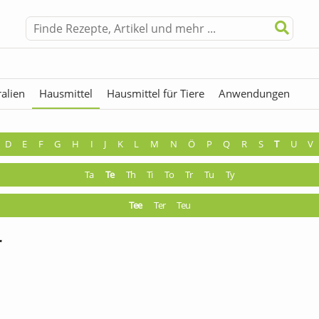
alien
Hausmittel
Hausmittel für Tiere
Anwendungen
hermen
Fremdwörter
D
E
F
G
H
I
J
K
L
M
N
Ö
P
Q
R
S
T
U
V
Ta
Te
Th
Ti
To
Tr
Tu
Ty
Tee
Ter
Teu
r