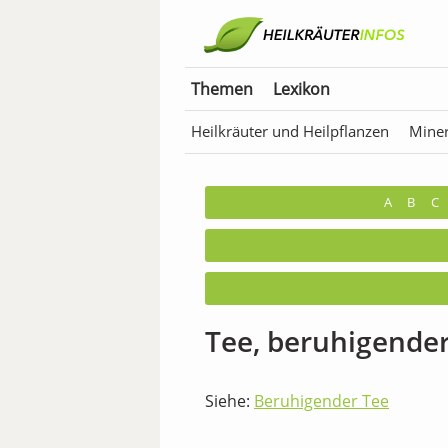
Themen
Lexikon
Heilkräuter und Heilpflanzen
Miner
Anwendungen für Tiere
Bäder & T
A
B
C
Tee, beruhigende
Siehe:
Beruhigender Tee