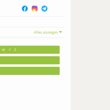
Alles anzeigen
W
Y
Z