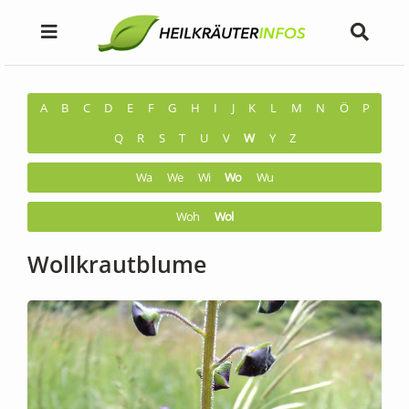
A
B
C
D
E
F
G
H
I
J
K
L
M
N
Ö
P
Q
R
S
T
U
V
W
Y
Z
Wa
We
Wi
Wo
Wu
Woh
Wol
Wollkrautblume