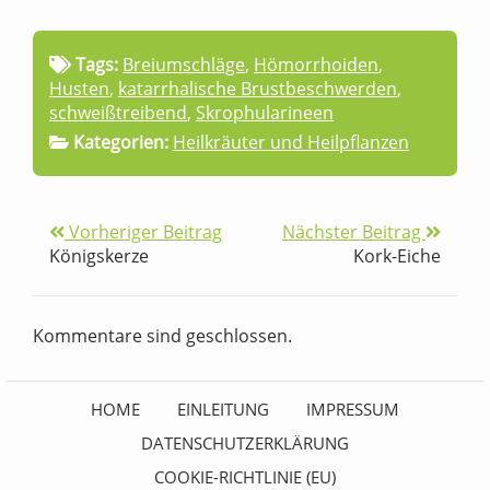
Tags:
Breiumschläge
,
Hömorrhoiden
,
Husten
,
katarrhalische Brustbeschwerden
,
schweißtreibend
,
Skrophularineen
Kategorien:
Heilkräuter und Heilpflanzen
Vorheriger Beitrag
Nächster Beitrag
Königskerze
Kork-Eiche
Kommentare sind geschlossen.
HOME
EINLEITUNG
IMPRESSUM
DATENSCHUTZERKLÄRUNG
COOKIE-RICHTLINIE (EU)