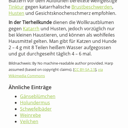
Blättern vor dem Aufblühen bereitete weingeistige
Tinktur
gegen katarrhalische
Brustbeschwerden
,
Husten
und Gesichtsknochenschmerz empfohlen.
In der Tierheilkunde
dienen die Wollkrautblumen
gegen
Katarrh
und Husten, jedoch vorzüglich nur
bei kleinen Haustieren, und können als wohlfeiles
Hausmittel gelten. Man gibt für Katzen und Hunde
2 – 4 g mit 8 Teilen heißem Wasser aufgegossen
und gut durchgeseiht täglich 4 – 6 mal.
Bildnachweis: By No machine-readable author provided. Harp
assumed (based on copyright claims). [
CC BY-SA 2.5
],
via
Wikimedia Commons
Ähnliche Einträge
Gänseblümchen
Holundermus
Schwefelbäder
Weinrebe
Veilchen