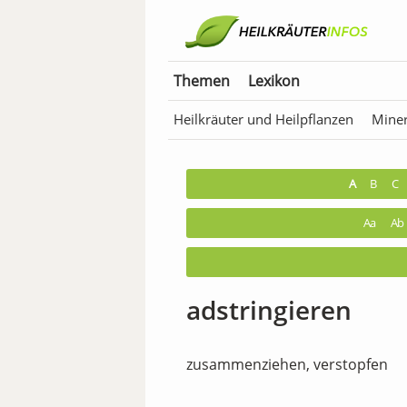
Themen
Lexikon
Heilkräuter und Heilpflanzen
Miner
Anwendungen für Tiere
Bäder & T
A
B
C
Aa
Ab
adstringieren
zusammenziehen, verstopfen