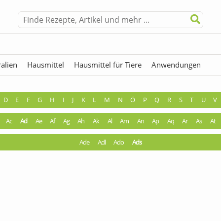
alien
Hausmittel
Hausmittel für Tiere
Anwendungen
hermen
Fremdwörter
D
E
F
G
H
I
J
K
L
M
N
Ö
P
Q
R
S
T
U
V
Ac
Ad
Ae
Af
Ag
Ah
Ak
Al
Am
An
Ap
Aq
Ar
As
At
Ade
Adl
Ado
Ads