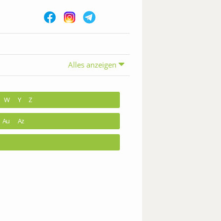
Alles anzeigen
W
Y
Z
Au
Az