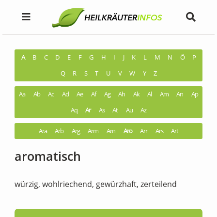
A
B
C
D
E
F
G
H
I
J
K
L
M
N
Ö
P
Q
R
S
T
U
V
W
Y
Z
Aa
Ab
Ac
Ad
Ae
Af
Ag
Ah
Ak
Al
Am
An
Ap
Aq
Ar
As
At
Au
Az
Ara
Arb
Arg
Arm
Arn
Aro
Arr
Ars
Art
aromatisch
würzig, wohlriechend, gewürzhaft, zerteilend