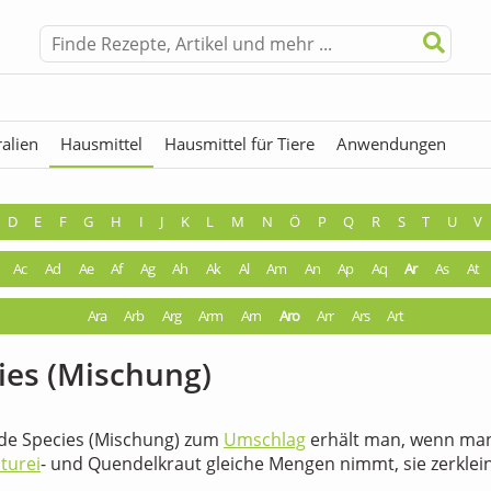
alien
Hausmittel
Hausmittel für Tiere
Anwendungen
hermen
Fremdwörter
D
E
F
G
H
I
J
K
L
M
N
Ö
P
Q
R
S
T
U
V
Ac
Ad
Ae
Af
Ag
Ah
Ak
Al
Am
An
Ap
Aq
Ar
As
At
Ara
Arb
Arg
Arm
Arn
Aro
Arr
Ars
Art
ies (Mischung)
nde Species (Mischung) zum
Umschlag
erhält man, wenn ma
turei
- und Quendelkraut gleiche Mengen nimmt, sie zerklei