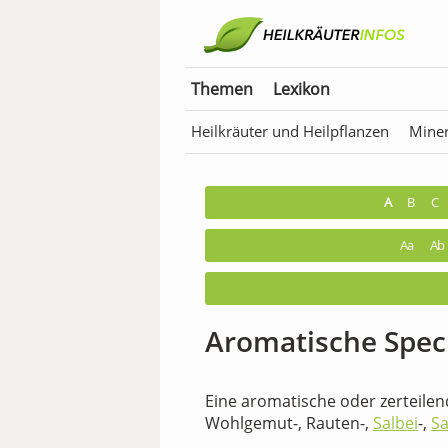
Themen
Lexikon
Heilkräuter und Heilpflanzen
Miner
Anwendungen für Tiere
Bäder & T
A
B
C
Aa
Ab
Aromatische Spec
Eine aromatische oder zerteile
Wohlgemut-, Rauten-,
Salbei
-,
Sa