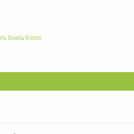
am
,
Quassi
,
Kroton