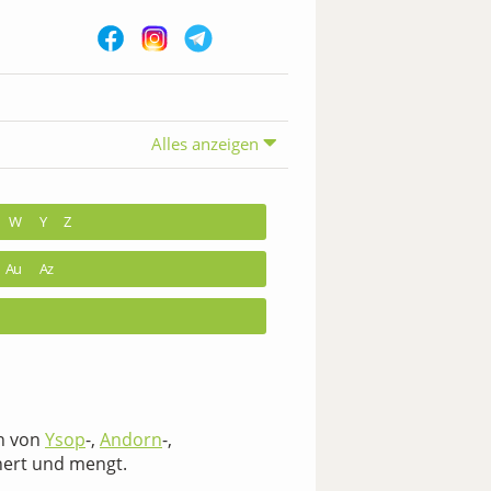
Alles anzeigen
W
Y
Z
Au
Az
n von
Ysop
-,
Andorn
-,
nert und mengt.