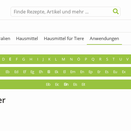
alien
Hausmittel
Hausmittel für Tiere
Anwendungen
hermen
Fremdwörter
D
E
F
G
H
I
J
K
L
M
N
Ö
P
Q
R
S
T
U
V
Eb
Ed
Ef
Eg
Eh
Ei
Ek
El
Em
En
Ep
Er
Es
Eu
Ex
Eib
Eic
Ein
Eis
Eit
er