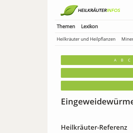
Themen
Lexikon
Heilkräuter und Heilpflanzen
Miner
Anwendungen für Tiere
Bäder & T
A
B
C
Eingeweidewürm
Heilkräuter-Referenz