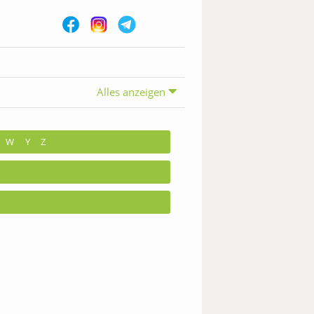
Alles anzeigen
W
Y
Z