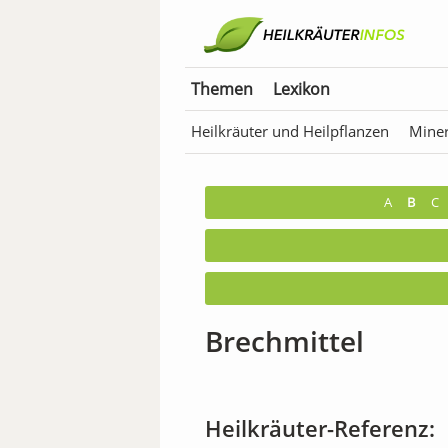
Themen
Lexikon
Heilkräuter und Heilpflanzen
Miner
Anwendungen für Tiere
Bäder & T
A
B
C
Brechmittel
Heilkräuter-Referenz: