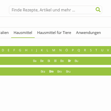
alien
Hausmittel
Hausmittel für Tiere
Anwendungen
hermen
Fremdwörter
D
E
F
G
H
I
J
K
L
M
N
Ö
P
Q
R
S
T
U
V
Ba
Be
Bi
Bl
Bo
Br
Bu
Bra
Bre
Bro
Bru