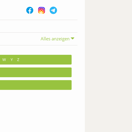
Alles anzeigen
W
Y
Z