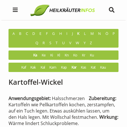
A
B
C
D
E
F
G
H
I
J
K
L
M
N
Ö
P
Q
R
S
T
U
V
W
Y
Z
Ka
Ke
Ki
Kl
Kn
Ko
Kr
Ku
Kaf
Kak
Kal
Kam
Kap
Kar
Kas
Kat
Kau
Kartoffel-Wickel
Anwendungsgebiet:
Halsschmerzen
Zubereitung:
Kartoffeln wie Pellkartoffeln kochen, zerstampfen,
auf ein Tuch legen. Etwas auskühlen lassen, um
den Hals legen. Mit Wollschal festmachen.
Wirkung:
Wärme lindert Schluckprobleme.