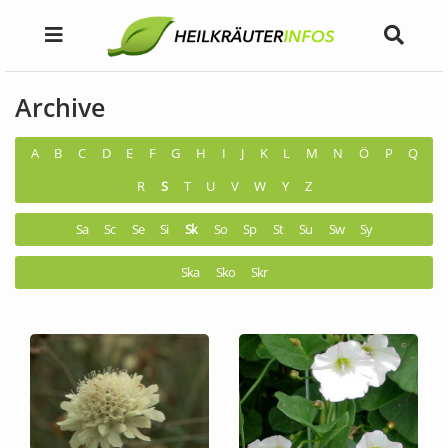
Archive
A
B
C
D
E
F
G
H
I
J
K
L
M
N
Ö
P
Q
R
S
T
U
V
W
Y
Z
Sa
Sc
Se
Si
Sk
So
Sp
St
Su
Sw
Sy
Ska
Sko
Skr