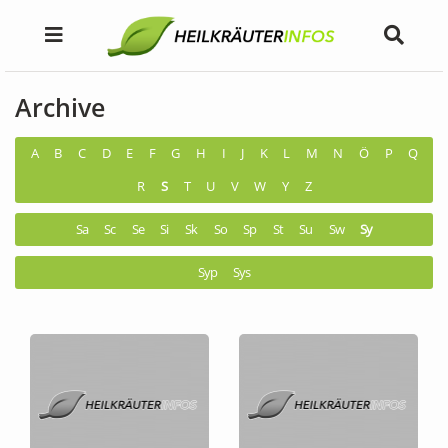
Archive
A
B
C
D
E
F
G
H
I
J
K
L
M
N
Ö
P
Q
R
S
T
U
V
W
Y
Z
Sa
Sc
Se
Si
Sk
So
Sp
St
Su
Sw
Sy
Syp
Sys