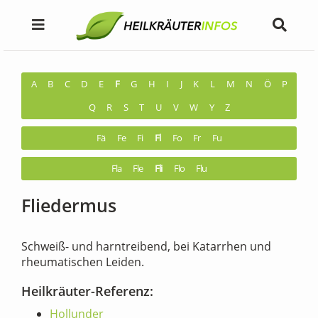
A
B
C
D
E
F
G
H
I
J
K
L
M
N
Ö
P
Q
R
S
T
U
V
W
Y
Z
Fä
Fe
Fi
Fl
Fo
Fr
Fu
Fla
Fle
Fli
Flo
Flu
Fliedermus
Schweiß- und harntreibend, bei Katarrhen und
rheumatischen Leiden.
Heilkräuter-Referenz:
Hollunder