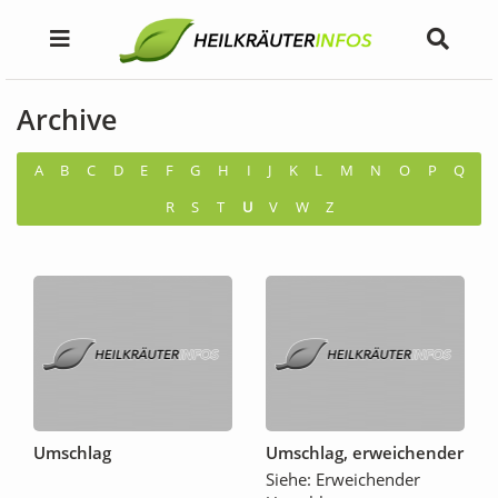
Archive
A
B
C
D
E
F
G
H
I
J
K
L
M
N
O
P
Q
R
S
T
U
V
W
Z
Umschlag
Umschlag, erweichender
Siehe: Erweichender