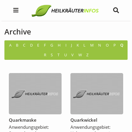
Archive
A
B
C
D
E
F
G
H
I
J
K
L
M
N
O
P
Q
R
S
T
U
V
W
Z
Quarkmaske
Quarkwickel
Anwendungsgebiet:
Anwendungsgebiet: