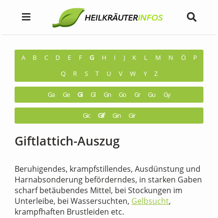
A
B
C
D
E
F
G
H
I
J
K
L
M
N
Ö
P
Q
R
S
T
U
V
W
Y
Z
Ga
Ge
Gi
Gl
Gn
Go
Gr
Gu
Gy
Gic
Gif
Gin
Gir
Giftlattich-Auszug
Beruhigendes, krampfstillendes, Ausdünstung und
Harnabsonderung beförderndes, in starken Gaben
scharf betäubendes Mittel, bei Stockungen im
Unterleibe, bei Wassersuchten,
Gelbsucht
,
krampfhaften Brustleiden etc.