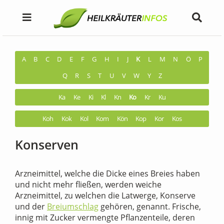
A
B
C
D
E
F
G
H
I
J
K
L
M
N
Ö
P
Q
R
S
T
U
V
W
Y
Z
Ka
Ke
Ki
Kl
Kn
Ko
Kr
Ku
Koh
Kok
Kol
Kom
Kön
Kop
Kor
Kos
Konserven
Arzneimittel, welche die Dicke eines Breies haben
und nicht mehr fließen, werden weiche
Arzneimittel, zu welchen die Latwerge, Konserve
und der
Breiumschlag
gehören, genannt. Frische,
innig mit Zucker vermengte Pflanzenteile, deren