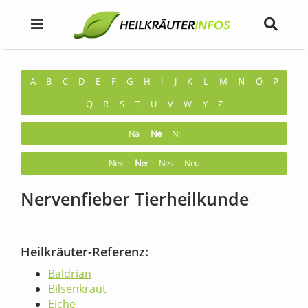
A
B
C
D
E
F
G
H
I
J
K
L
M
N
Ö
P
Q
R
S
T
U
V
W
Y
Z
Na
Ne
Ni
Nek
Ner
Nes
Neu
Nervenfieber Tierheilkunde
Heilkräuter-Referenz:
Baldrian
Bilsenkraut
Eiche