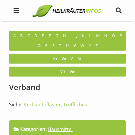
A
B
C
D
E
F
G
H
I
J
K
L
M
N
Ö
P
Q
R
S
T
U
V
W
Y
Z
Va
Ve
Vi
Vo
Vei
Ver
Verband
Siehe:
Verbandpflaster, Treffliches
Kategorien:
Hausmittel